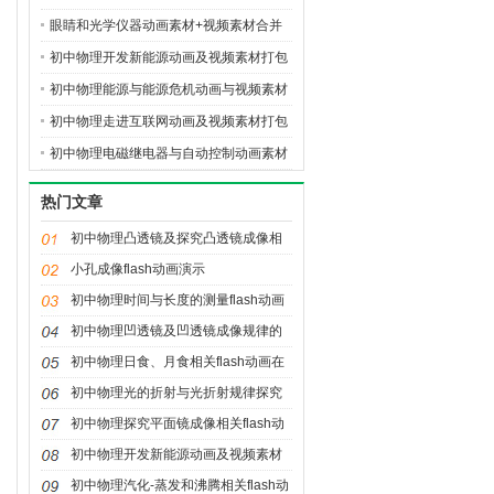
（新版）粤教
眼睛和光学仪器动画素材+视频素材合并
打包分享.rar
初中物理开发新能源动画及视频素材打包
分享
初中物理能源与能源危机动画与视频素材
打包分享
初中物理走进互联网动画及视频素材打包
分享
初中物理电磁继电器与自动控制动画素材
打包分享
热门文章
初中物理凸透镜及探究凸透镜成像相
关flash动画免费分
小孔成像flash动画演示
初中物理时间与长度的测量flash动画
免费下载与在线演
初中物理凹透镜及凹透镜成像规律的
探究flash动画免费
初中物理日食、月食相关flash动画在
线与免费下载
初中物理光的折射与光折射规律探究
有关flash动画汇集
初中物理探究平面镜成像相关flash动
画素材在线分享
初中物理开发新能源动画及视频素材
打包分享
初中物理汽化-蒸发和沸腾相关flash动