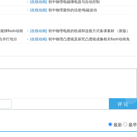
[
在线动画
]
初中物理电磁继电器与自动控制
[
在线动画
]
初中物理最快的信使/电磁波动
律flash动画
[
在线动画
]
初中物理电路的组成和连接方式备课素材 （新版）
粤教沪版
合并打包分
[
在线动画
]
初中物理凸透镜及探究凸透镜成像相关flash动画免
费分享
最新
最早